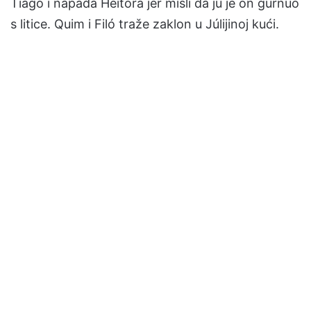
Tiago i napada Heitora jer misli da ju je on gurnuo
s litice. Quim i Filó traže zaklon u Júlijinoj kući.