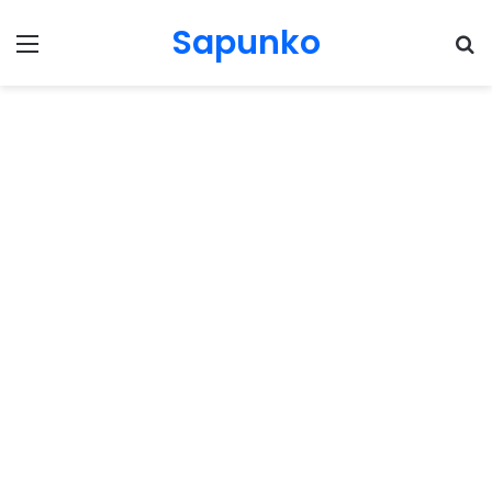
Sapunko
Menu
Pr