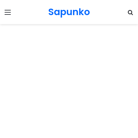
Sapunko
Menu
Pr