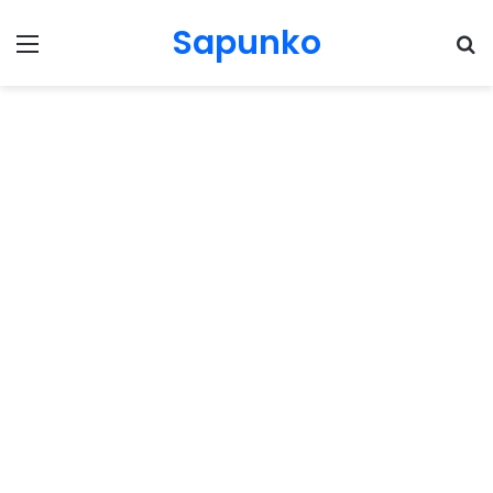
Sapunko
Menu
Pr