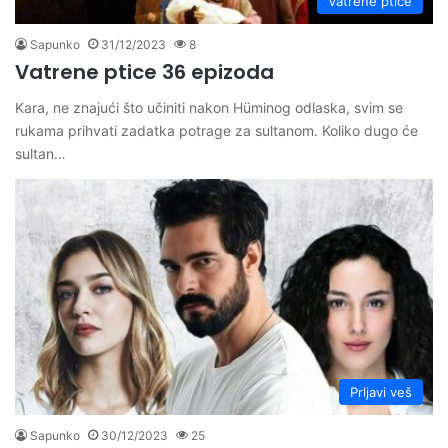
Vatrene ptice
Sapunko
31/12/2023
8
Vatrene ptice 36 epizoda
Kara, ne znajući što učiniti nakon Hüminog odlaska, svim se
rukama prihvati zadatka potrage za sultanom. Koliko dugo će
sultan…
Prljavi veš
Sapunko
30/12/2023
25