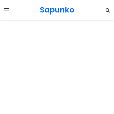
Sapunko
Menu
Pr