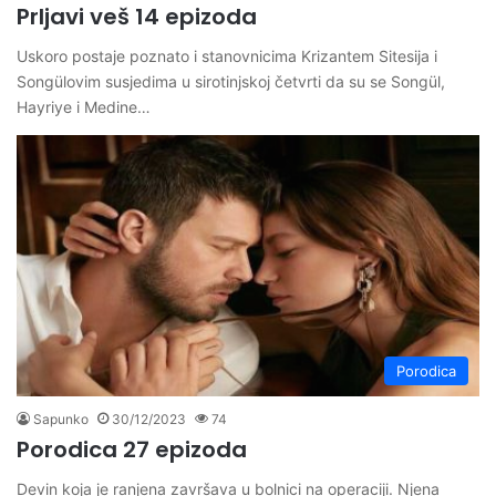
Prljavi veš 14 epizoda
Uskoro postaje poznato i stanovnicima Krizantem Sitesija i
Songülovim susjedima u sirotinjskoj četvrti da su se Songül,
Hayriye i Medine…
Porodica
Sapunko
30/12/2023
74
Porodica 27 epizoda
Devin koja je ranjena završava u bolnici na operaciji. Njena