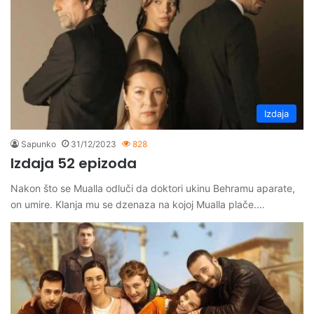
Izdaja
Sapunko
31/12/2023
828
Izdaja 52 epizoda
Nakon što se Mualla odluči da doktori ukinu Behramu aparate,
on umire. Klanja mu se dzenaza na kojoj Mualla plače.…