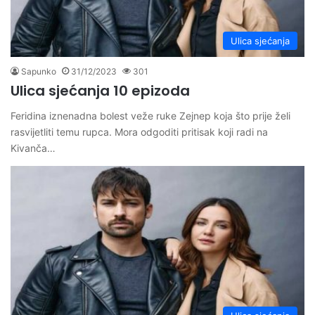
Ulica sjećanja
Sapunko
31/12/2023
301
Ulica sjećanja 10 epizoda
Feridina iznenadna bolest veže ruke Zejnep koja što prije želi
rasvijetliti temu rupca. Mora odgoditi pritisak koji radi na
Kivanča…