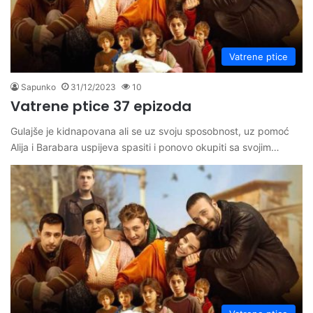
Vatrene ptice
Sapunko
31/12/2023
10
Vatrene ptice 37 epizoda
Gulajše je kidnapovana ali se uz svoju sposobnost, uz pomoć
Alija i Barabara uspijeva spasiti i ponovo okupiti sa svojim…