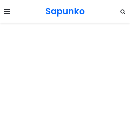
Sapunko
Menu
Pr