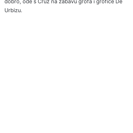
dobro, ode s Cruz na zabavu grofa i grofice De
Urbizu.