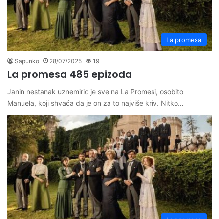
La promesa
Sapunko
28/07/2025
19
La promesa 485 epizoda
Janin nestanak uznemirio je sve na La Promesi, osobito
Manuela, koji shvaća da je on za to najviše kriv. Nitko…