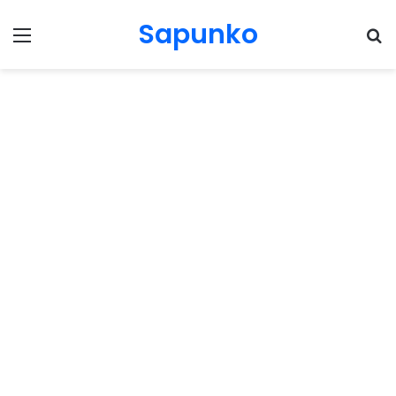
Sapunko
Menu
Pr