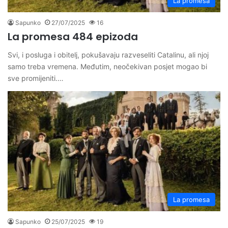
La promesa
Sapunko
27/07/2025
16
La promesa 484 epizoda
Svi, i posluga i obitelj, pokušavaju razveseliti Catalinu, ali njoj
samo treba vremena. Međutim, neočekivan posjet mogao bi
sve promijeniti.…
La promesa
Sapunko
25/07/2025
19