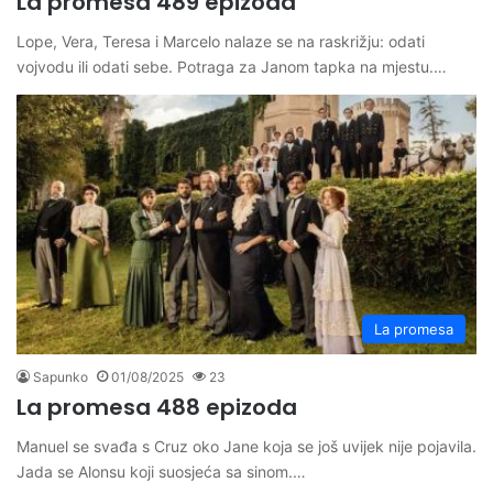
La promesa 489 epizoda
Lope, Vera, Teresa i Marcelo nalaze se na raskrižju: odati
vojvodu ili odati sebe. Potraga za Janom tapka na mjestu.…
La promesa
Sapunko
01/08/2025
23
La promesa 488 epizoda
Manuel se svađa s Cruz oko Jane koja se još uvijek nije pojavila.
Jada se Alonsu koji suosjeća sa sinom.…