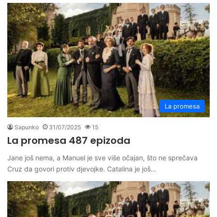
La promesa
Sapunko
31/07/2025
15
La promesa 487 epizoda
Jane još nema, a Manuel je sve više očajan, što ne sprečava
Cruz da govori protiv djevojke. Catalina je još…