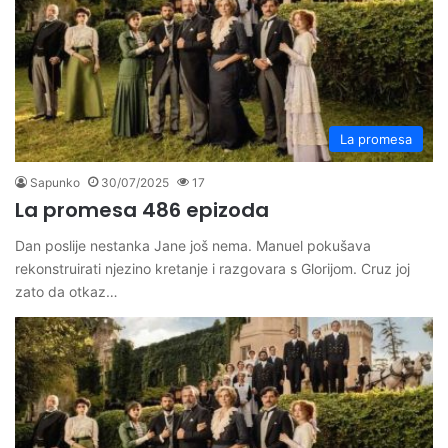
La promesa
Sapunko
30/07/2025
17
La promesa 486 epizoda
Dan poslije nestanka Jane još nema. Manuel pokušava
rekonstruirati njezino kretanje i razgovara s Glorijom. Cruz joj
zato da otkaz…