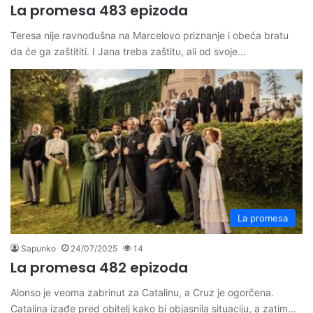
La promesa 483 epizoda
Teresa nije ravnodušna na Marcelovo priznanje i obeća bratu
da će ga zaštititi. I Jana treba zaštitu, ali od svoje…
La promesa
Sapunko
24/07/2025
14
La promesa 482 epizoda
Alonso je veoma zabrinut za Catalinu, a Cruz je ogorčena.
Catalina izađe pred obitelj kako bi objasnila situaciju, a zatim…