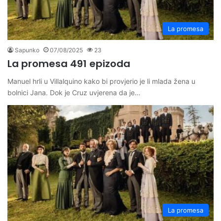
La promesa
Sapunko
07/08/2025
23
La promesa 491 epizoda
Manuel hrli u Villalquino kako bi provjerio je li mlada žena u
bolnici Jana. Dok je Cruz uvjerena da je…
La promesa