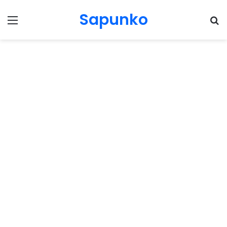
Sapunko
Menu
Pr