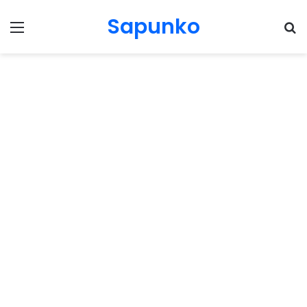
Sapunko
Menu
Pr