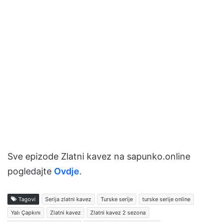
Sve epizode Zlatni kavez na sapunko.online
pogledajte
Ovdje
.
Tagovi
Serija zlatni kavez
Turske serije
turske serije online
Yalı Çapkını
Zlatni kavez
Zlatni kavez 2 sezona