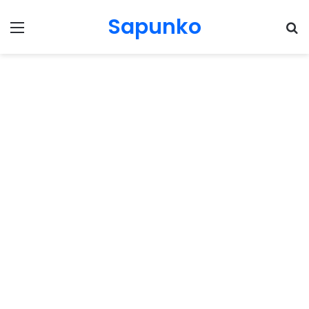
Sapunko
Menu
Pr