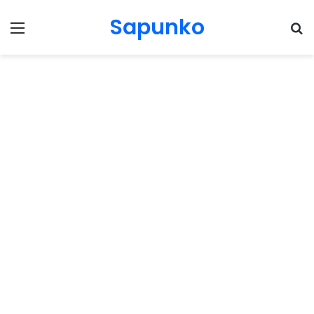
Sapunko
Menu
Pr