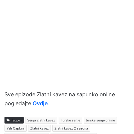
Sve epizode Zlatni kavez na sapunko.online
pogledajte
Ovdje
.
Tagovi
Serija zlatni kavez
Turske serije
turske serije online
Yalı Çapkını
Zlatni kavez
Zlatni kavez 2 sezona