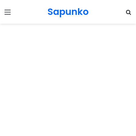
Sapunko
Menu
Pr