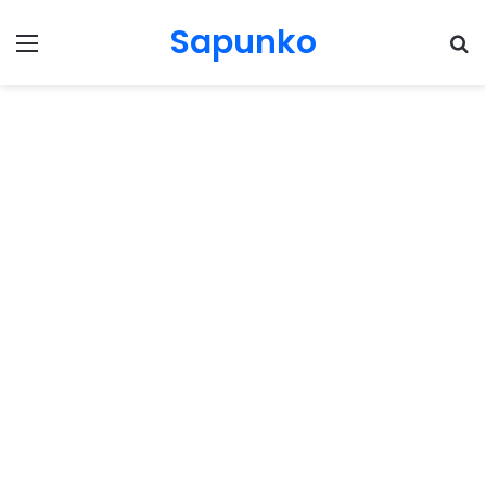
Sapunko
Menu
Pr