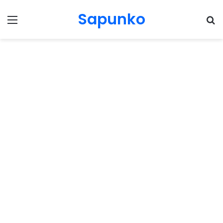
Sapunko
Menu
Pr