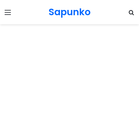
Sapunko
Menu
Pr