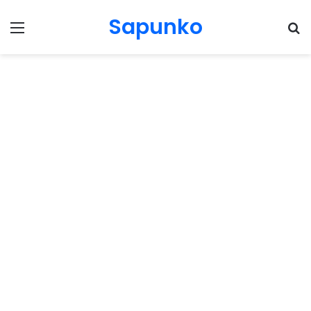
Sapunko
Menu
Pr