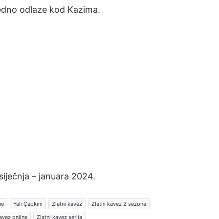
edno odlaze kod Kazima.
siječnja – januara 2024.
ne
Yalı Çapkını
Zlatni kavez
Zlatni kavez 2 sezona
kavez online
Zlatni kavez serija