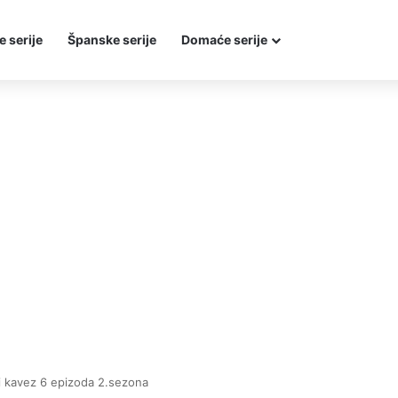
e serije
Španske serije
Domaće serije
i kavez 6 epizoda 2.sezona