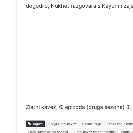
dogodilo, Nükhet razgovara s Kayom i zaj
Zlatni kavez, 6. epizoda (druga sezona) 8. 
Tagovi
Serija zlatni kavez
Turske serije
turske serije onli
Zlatni kavez druga sezona
Zlatni kavez epizode online
Zlatni 