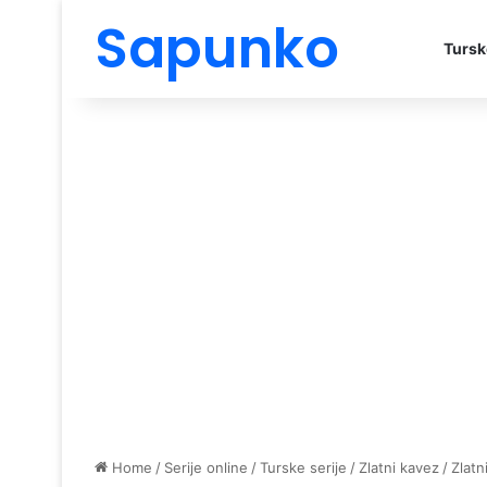
Sapunko
Tursk
Home
/
Serije online
/
Turske serije
/
Zlatni kavez
/
Zlatn