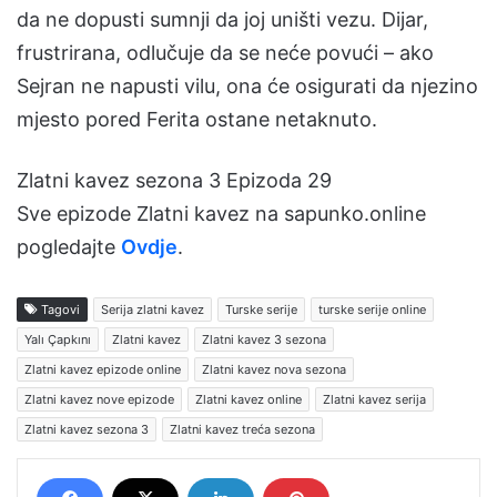
da ne dopusti sumnji da joj uništi vezu. Dijar,
frustrirana, odlučuje da se neće povući – ako
Sejran ne napusti vilu, ona će osigurati da njezino
mjesto pored Ferita ostane netaknuto.
Zlatni kavez sezona 3 Epizoda 29
Sve epizode Zlatni kavez na sapunko.online
pogledajte
Ovdje
.
Tagovi
Serija zlatni kavez
Turske serije
turske serije online
Yalı Çapkını
Zlatni kavez
Zlatni kavez 3 sezona
Zlatni kavez epizode online
Zlatni kavez nova sezona
Zlatni kavez nove epizode
Zlatni kavez online
Zlatni kavez serija
Zlatni kavez sezona 3
Zlatni kavez treća sezona