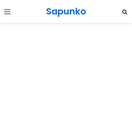
Sapunko
Menu
Pr