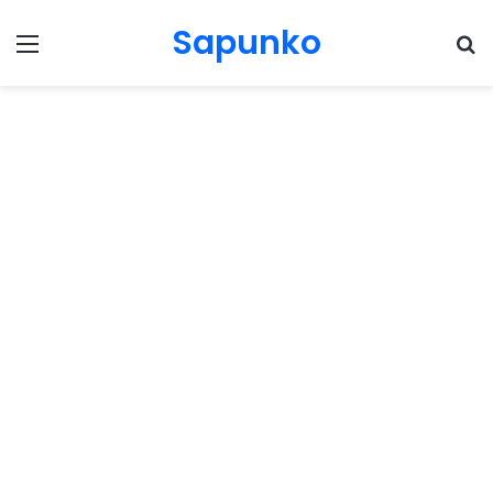
Sapunko
Menu
Pr