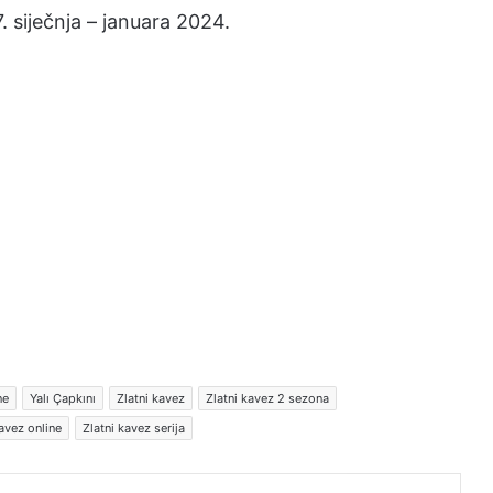
. siječnja – januara 2024.
ne
Yalı Çapkını
Zlatni kavez
Zlatni kavez 2 sezona
kavez online
Zlatni kavez serija