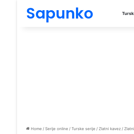
Sapunko
Tursk
Home
/
Serije online
/
Turske serije
/
Zlatni kavez
/
Zlatn