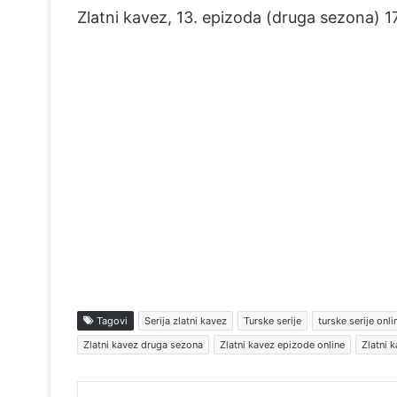
Zlatni kavez, 13. epizoda (druga sezona) 17
Tagovi
Serija zlatni kavez
Turske serije
turske serije onli
Zlatni kavez druga sezona
Zlatni kavez epizode online
Zlatni 