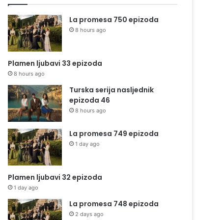
La promesa 750 epizoda
8 hours ago
Plamen ljubavi 33 epizoda
8 hours ago
Turska serija nasljednik
epizoda 46
8 hours ago
La promesa 749 epizoda
1 day ago
Plamen ljubavi 32 epizoda
1 day ago
La promesa 748 epizoda
2 days ago