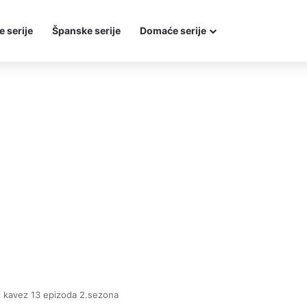
e serije
Španske serije
Domaće serije
i kavez 13 epizoda 2.sezona