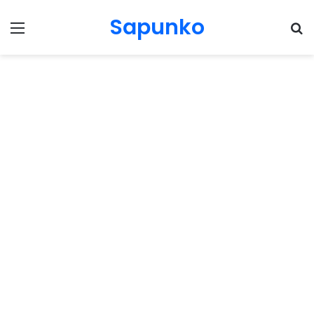
Sapunko
Menu
Pr