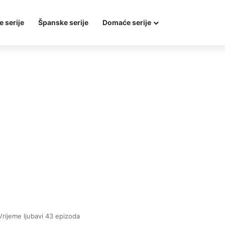
e serije
Španske serije
Domaće serije
Vrijeme ljubavi 43 epizoda