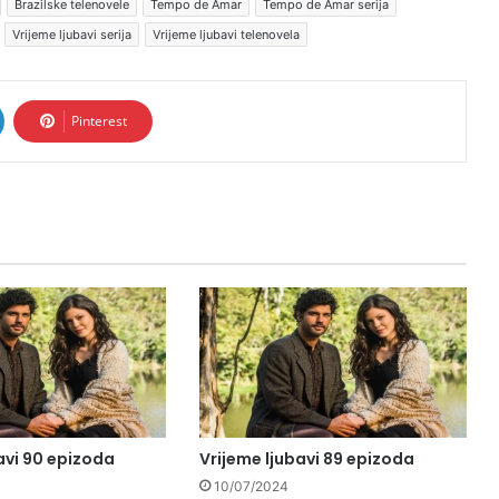
Brazilske telenovele
Tempo de Amar
Tempo de Amar serija
Vrijeme ljubavi serija
Vrijeme ljubavi telenovela
Pinterest
avi 90 epizoda
Vrijeme ljubavi 89 epizoda
10/07/2024