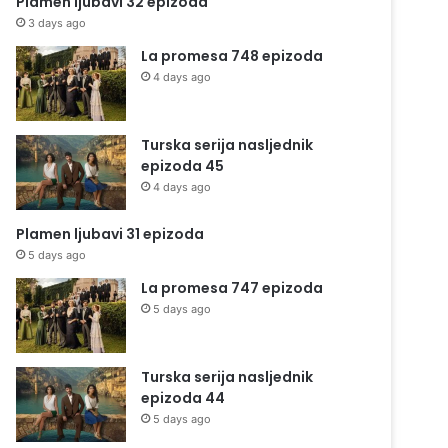
Plamen ljubavi 32 epizoda
3 days ago
La promesa 748 epizoda
4 days ago
Turska serija nasljednik
epizoda 45
4 days ago
Plamen ljubavi 31 epizoda
5 days ago
La promesa 747 epizoda
5 days ago
Turska serija nasljednik
epizoda 44
5 days ago