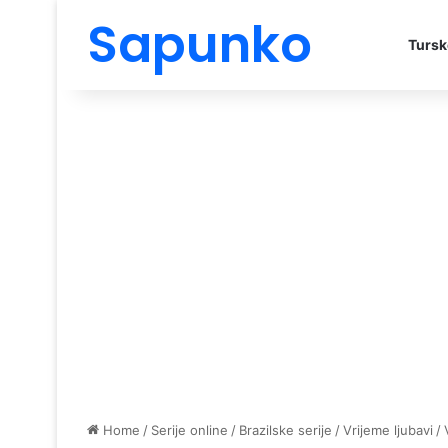
Sapunko
Tursk
Home
/
Serije online
/
Brazilske serije
/
Vrijeme ljubavi
/