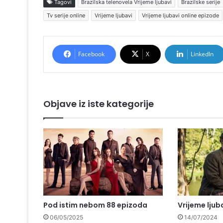
Tagovi
Brazilska telenovela Vrijeme ljubavi
Brazilske serije
Tv serije online
Vrijeme ljubavi
Vrijeme ljubavi online epizode
Facebook
X
LinkedIn
Objave iz iste kategorije
Pod istim nebom 88 epizoda
Vrijeme ljub
06/05/2025
14/07/2024