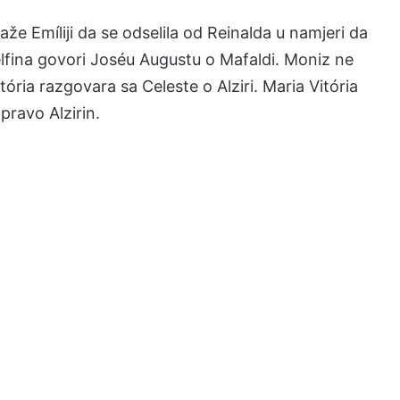
že Emíliji da se odselila od Reinalda u namjeri da
Delfina govori Joséu Augustu o Mafaldi. Moniz ne
ória razgovara sa Celeste o Alziri. Maria Vitória
apravo Alzirin.