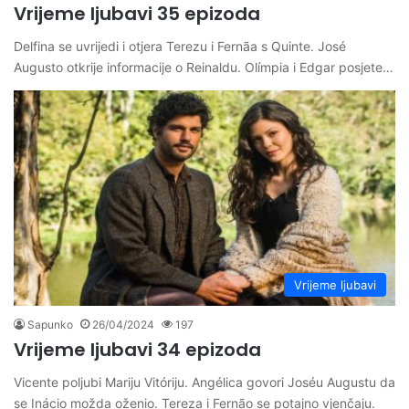
Vrijeme ljubavi 35 epizoda
Delfina se uvrijedi i otjera Terezu i Fernãa s Quinte. José
Augusto otkrije informacije o Reinaldu. Olímpia i Edgar posjete…
Vrijeme ljubavi
Sapunko
26/04/2024
197
Vrijeme ljubavi 34 epizoda
Vicente poljubi Mariju Vitóriju. Angélica govori Joséu Augustu da
se Inácio možda oženio. Tereza i Fernão se potajno vjenčaju.