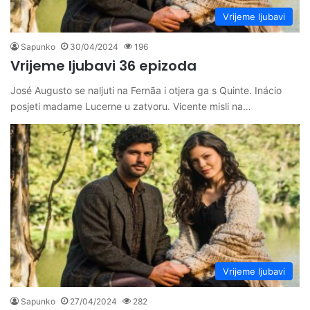
Vrijeme ljubavi
Sapunko
30/04/2024
196
Vrijeme ljubavi 36 epizoda
José Augusto se naljuti na Fernãa i otjera ga s Quinte. Inácio
posjeti madame Lucerne u zatvoru. Vicente misli na…
Vrijeme ljubavi
Sapunko
27/04/2024
282