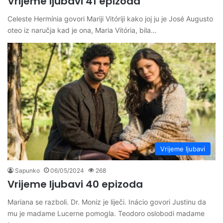
Vrijeme ljubavi 41 epizoda
Celeste Hermínia govori Mariji Vitóriji kako joj ju je José Augusto
oteo iz naručja kad je ona, Maria Vitória, bila…
Vrijeme ljubavi
Sapunko
06/05/2024
268
Vrijeme ljubavi 40 epizoda
Mariana se razboli. Dr. Moniz je liječi. Inácio govori Justinu da
mu je madame Lucerne pomogla. Teodoro oslobodi madame