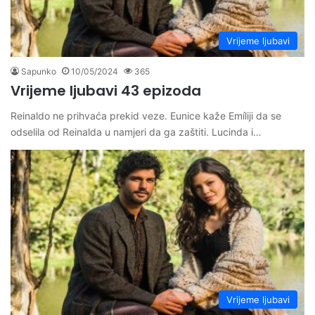
Vrijeme ljubavi
Sapunko
10/05/2024
365
Vrijeme ljubavi 43 epizoda
Reinaldo ne prihvaća prekid veze. Eunice kaže Emíliji da se
odselila od Reinalda u namjeri da ga zaštiti. Lucinda i…
Vrijeme ljubavi