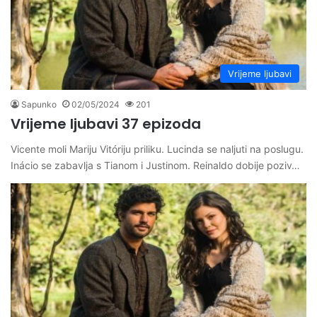
Vrijeme ljubavi
Sapunko
02/05/2024
201
Vrijeme ljubavi 37 epizoda
Vicente moli Mariju Vitóriju priliku. Lucinda se naljuti na poslugu.
Inácio se zabavlja s Tianom i Justinom. Reinaldo dobije poziv…