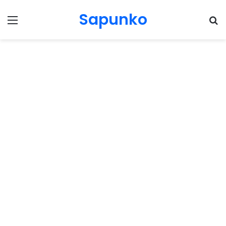
Sapunko
Menu
Pr