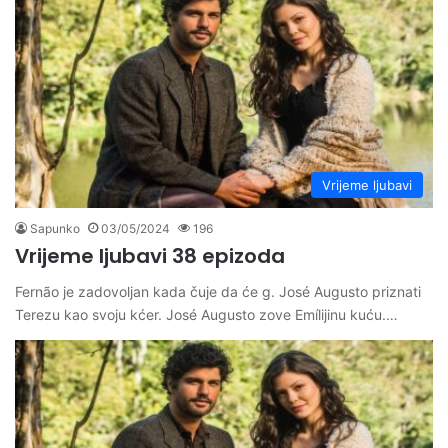
Vrijeme ljubavi
Sapunko
03/05/2024
196
Vrijeme ljubavi 38 epizoda
Fernão je zadovoljan kada čuje da će g. José Augusto priznati
Terezu kao svoju kćer. José Augusto zove Emílijinu kuću.…