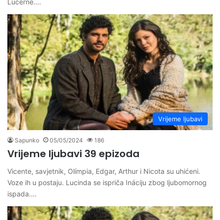
Lucerne.…
Vrijeme ljubavi
Sapunko
05/05/2024
186
Vrijeme ljubavi 39 epizoda
Vicente, savjetnik, Olímpia, Edgar, Arthur i Nicota su uhićeni.
Voze ih u postaju. Lucinda se ispriča Ináciju zbog ljubomornog
ispada.…