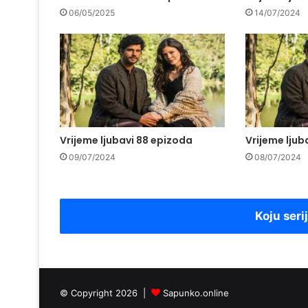
06/05/2025
14/07/2024
Vrijeme ljubavi 88 epizoda
Vrijeme ljub
09/07/2024
08/07/2024
Koju seri
© Copyright 2026 |
Sapunko.online