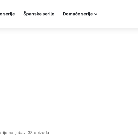
e serije
Španske serije
Domaće serije
Vrijeme ljubavi 38 epizoda