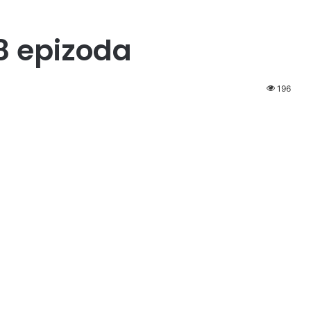
8 epizoda
196