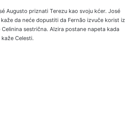
sé Augusto priznati Terezu kao svoju kćer. José
kaže da neće dopustiti da Fernão izvuče korist iz
e Celinina sestrična. Alzira postane napeta kada
a kaže Celesti.