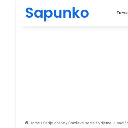
Sapunko
Tursk
Home
/
Serije online
/
Brazilske serije
/
Vrijeme ljubavi
/