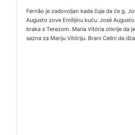
Fernão je zadovoljan kada čuje da će g. Jo
Augusto zove Emílijinu kuću. José Augusto 
braka s Terezom. Maria Vitória otkrije da j
sazna za Mariju Vitóriju. Brani Celini da išt