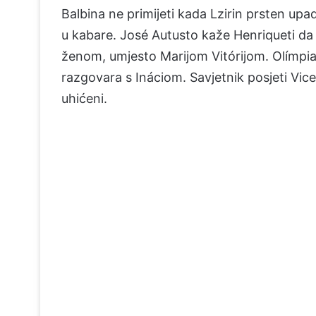
Balbina ne primijeti kada Lzirin prsten up
u kabare. José Autusto kaže Henriqueti da 
ženom, umjesto Marijom Vitórijom. Olímpia 
razgovara s Ináciom. Savjetnik posjeti Vice
uhićeni.