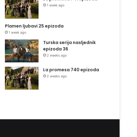
1 week ago
Plamen ljubavi 25 epizoda
1 week ago
Turska serija nasljednik
epizoda 36
2 weeks ago
La promesa 740 epizoda
2 weeks ago