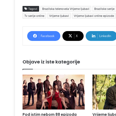
Tagovi
Brazilska telenovela Vrijeme ljubavi
Brazilske serije
Tv serije online
Vrijeme ljubavi
Vrijeme ljubavi online epizode
Facebook
X
LinkedIn
Objave iz iste kategorije
Pod istim nebom 88 epizoda
Vrijeme ljub