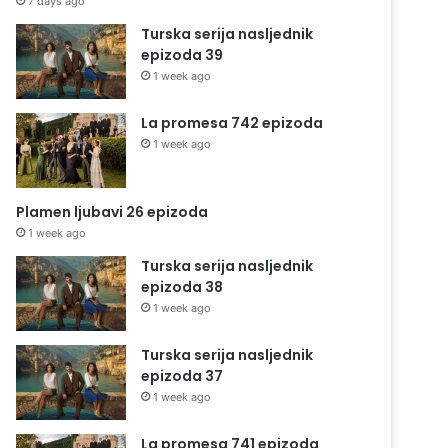
7 days ago
Turska serija nasljednik
epizoda 39
1 week ago
La promesa 742 epizoda
1 week ago
Plamen ljubavi 26 epizoda
1 week ago
Turska serija nasljednik
epizoda 38
1 week ago
Turska serija nasljednik
epizoda 37
1 week ago
La promesa 741 epizoda