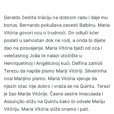
Geraldo čestita Ináciju na dobrom radu i daje mu
bonus. Bernardo pokušava zavesti Balbinu. Maria
Vitória govori ocu o trudnoći. On odluči kćer
poslati u samostan dok ne rodi, a onda bi dijete
dao na posvajanje. Maria Vitória bježi od oca i
velečasnog Joãa te nalazi utočište u
Henriquetinoj i Angélicinoj kući. Delfina zamoli
Terezu da napiše pismo Mariji Vitóriji. Silveirinha
nosi Marijino pismo. Maria Vitória vjeruje da
njezin otac nije dobro i vraća se na Quintu. Terezi
je žao Marije Vitórije. Časne sestre Imaculada i
Assunção stižu na Quintu kako bi odvele Mariju
Vitóriju. Maria Vitória stiže onamo i pati.