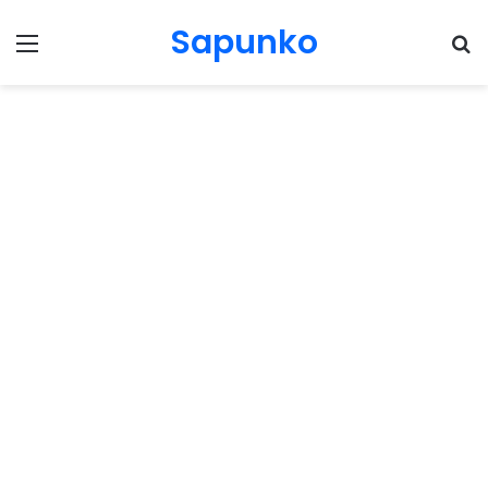
Sapunko
Menu
Pr