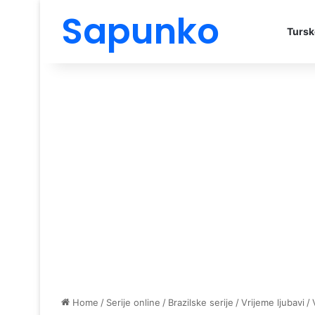
Sapunko
Tursk
Home
/
Serije online
/
Brazilske serije
/
Vrijeme ljubavi
/