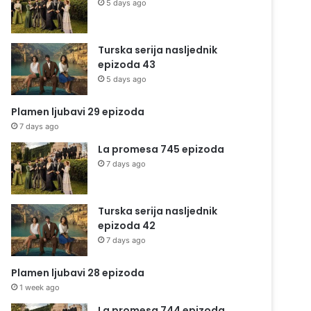
5 days ago
Turska serija nasljednik
epizoda 43
5 days ago
Plamen ljubavi 29 epizoda
7 days ago
La promesa 745 epizoda
7 days ago
Turska serija nasljednik
epizoda 42
7 days ago
Plamen ljubavi 28 epizoda
1 week ago
La promesa 744 epizoda