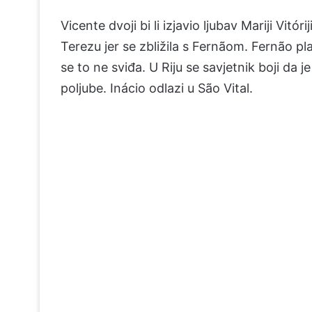
Vicente dvoji bi li izjavio ljubav Mariji Vitó
Terezu jer se zbližila s Fernãom. Fernão pl
se to ne sviđa. U Riju se savjetnik boji da 
poljube. Inácio odlazi u São Vital.