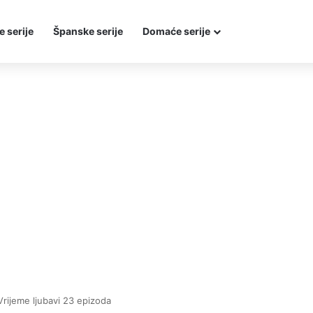
e serije
Španske serije
Domaće serije
Vrijeme ljubavi 23 epizoda