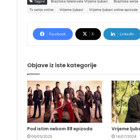
Tagovi
Brazilska telenovela Vrijeme ljubavi
Brazilske serije
Tv serije online
Vrijeme ljubavi
Vrijeme ljubavi online epizode
Facebook
X
LinkedIn
Objave iz iste kategorije
Pod istim nebom 88 epizoda
Vrijeme ljub
06/05/2025
14/07/2024