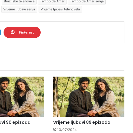
Brazilske telenovele
Tempo de Amar
Tempo de Amar serija
Vrijeme ljubavi serija
Vrijeme ljubavi telenovela
Pinterest
avi 90 epizoda
Vrijeme ljubavi 89 epizoda
10/07/2024