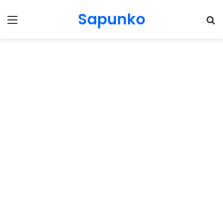
Sapunko
Menu
Pr