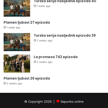
Turska serija nasljednik epizoda 40
1 week ago
Plamen ljubavi 27 epizoda
1 week ago
Turska serija nasljednik epizoda 39
2 weeks ago
La promesa 742 epizoda
2 weeks ago
Plamen ljubavi 26 epizoda
2 weeks ago
© Copyright 2026 |
Sapunko.online