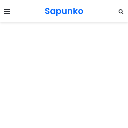
Sapunko
Menu
Pr