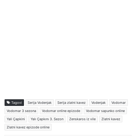
Tagovi
Serija Vodenjak
Serija zlatni kavez
Vodenjak
Vodomar
Vodomar 3 sezona
Vodomar online epizode
Vodomar sapunko online
Yali Çapkini
Yalı Çapkını 3. Sezon
Zenskaros iz vile
Zlatni kavez
Zlatni kavez epizode online