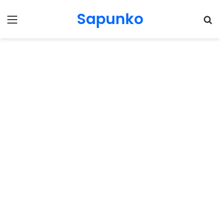
Sapunko
Menu
Pr