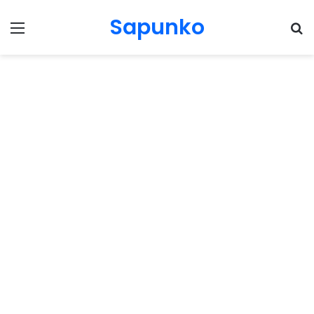
Sapunko
Menu
Pr