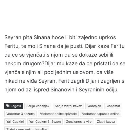
Seyran pita Sinana hoce li biti zajedno uprkos
Feritu, te moli Sinana da je pusti. Dijar kaze Feritu
da ce se vjenčati s njom da se dokaze sebi ili
nekom drugom?Dijar mu kaze da ce pristati da se
vjenča s njim ali pod jednim uslovom, da više
nikad ne viđa Seyran. Ferit zagrli Dijar i zagrljen s
njom odlazi ispred Sinanovih i Seyraninih očiju.
Tagovi
Serija Vodenjak
Serija zlatni kavez
Vodenjak
Vodomar
Vodomar 3 sezona
Vodomar online epizode
Vodomar sapunko online
Yali Çapkini
Yalı Çapkını 3. Sezon
Zenskaros iz vile
Zlatni kavez
Zlatni kavez epizode online