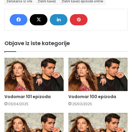
Zenskaros iz vile
Zlatni kavez
Zlatni kavez epizode online
Objave iz iste kategorije
Vodomar 101 epizoda
Vodomar 100 epizoda
05/04/2025
25/03/2025