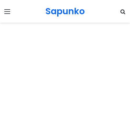
Sapunko
Menu
Pr