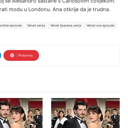
koj se Alesandro sastane s Carlosovim čovjekom.
dirati modu u Londonu. Ana otkrije da je trudna.
 online epizode
Velvet serija
Velvet španska serija
Velvet sve epizode
Pinterest