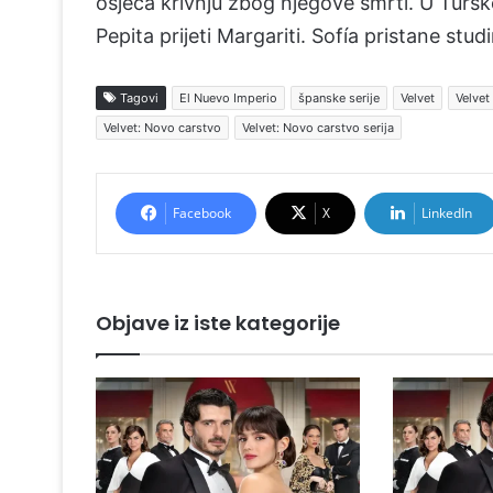
osjeća krivnju zbog njegove smrti. U Turs
Pepita prijeti Margariti. Sofía pristane stu
Tagovi
El Nuevo Imperio
španske serije
Velvet
Velvet
Velvet: Novo carstvo
Velvet: Novo carstvo serija
Facebook
X
LinkedIn
Objave iz iste kategorije