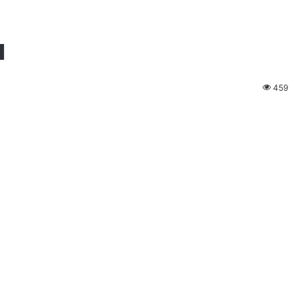
a
459