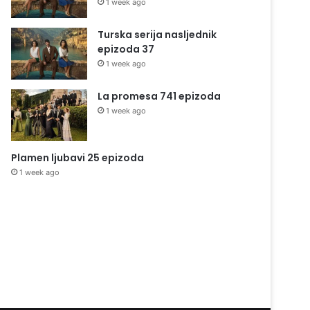
1 week ago
Turska serija nasljednik
epizoda 37
1 week ago
La promesa 741 epizoda
1 week ago
Plamen ljubavi 25 epizoda
1 week ago