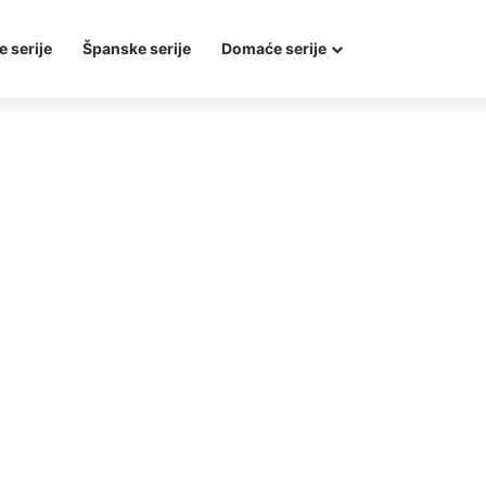
e serije
Španske serije
Domaće serije