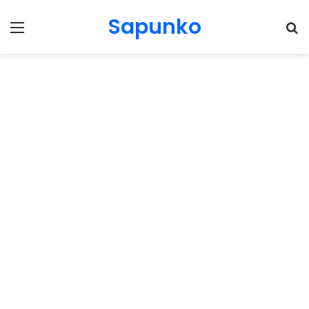
Sapunko
Menu
Pr