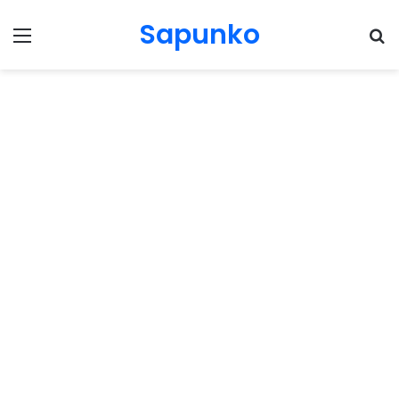
Sapunko
Menu
Pr