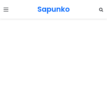
Sapunko
Menu
Pr