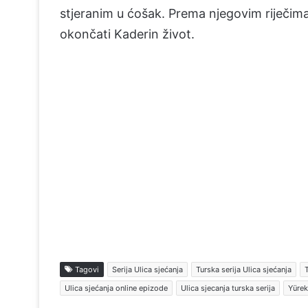
stjeranim u ćošak. Prema njegovim riječima, 
okončati Kaderin život.
Tagovi
Serija Ulica sjećanja
Turska serija Ulica sjećanja
T
Ulica sjećanja online epizode
Ulica sjecanja turska serija
Yürek