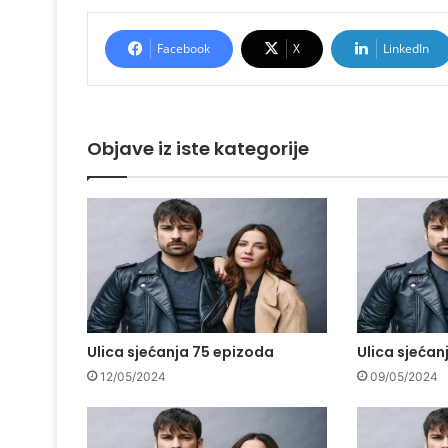
Facebook
X
LinkedIn
Objave iz iste kategorije
Ulica sjećanja 75 epizoda
Ulica sjećan
12/05/2024
09/05/2024