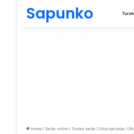
Sapunko
Tursk
Home
/
Serije online
/
Turske serije
/
Ulica sjećanja
/
Uli