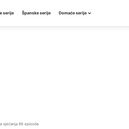
e serije
Španske serije
Domaće serije
ca sjećanja 66 epizoda