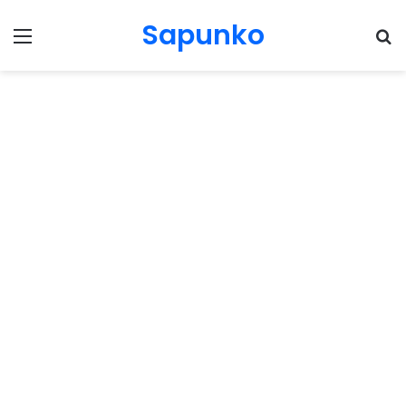
Sapunko
Menu
Pr