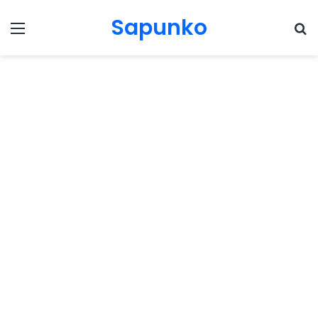
Sapunko
Menu
Pr