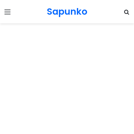
Sapunko
Menu
Pr