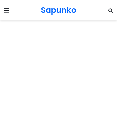
Sapunko
Menu
Pr