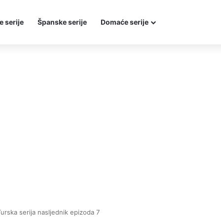
e serije
Španske serije
Domaće serije
Turska serija nasljednik epizoda 7