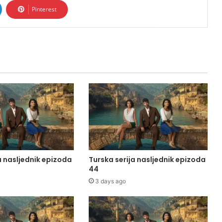
Pinterest
a nasljednik epizoda
Turska serija nasljednik epizoda
44
3 days ago