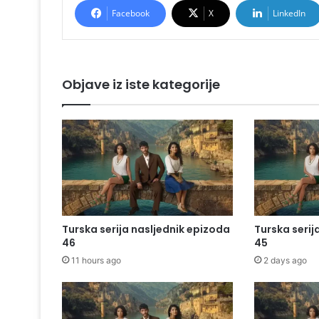
Facebook
X
LinkedIn
Objave iz iste kategorije
Turska serija nasljednik epizoda
Turska serij
46
45
11 hours ago
2 days ago