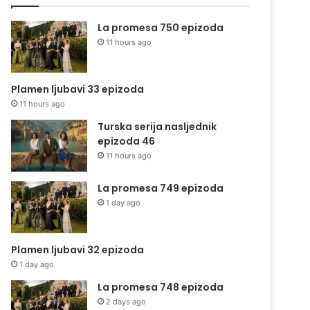
La promesa 750 epizoda
11 hours ago
Plamen ljubavi 33 epizoda
11 hours ago
Turska serija nasljednik
epizoda 46
11 hours ago
La promesa 749 epizoda
1 day ago
Plamen ljubavi 32 epizoda
1 day ago
La promesa 748 epizoda
2 days ago