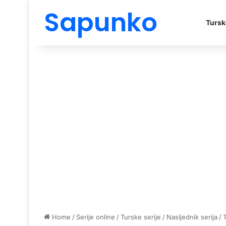
Sapunko
Tursk
Home
/
Serije online
/
Turske serije
/
Nasljednik serija
/