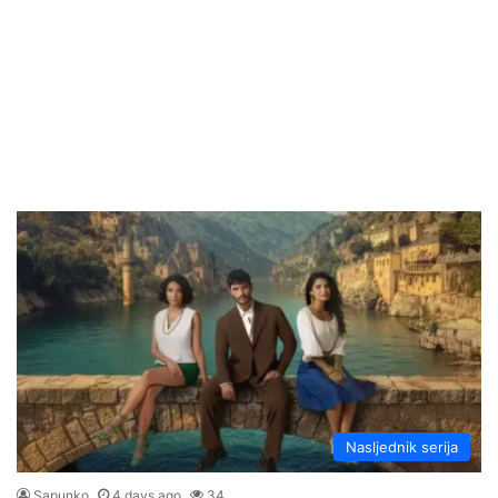
Nasljednik serija
Sapunko
4 days ago
34