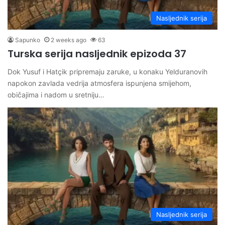
Nasljednik serija
Sapunko
2 weeks ago
63
Turska serija nasljednik epizoda 37
Dok Yusuf i Hatçik pripremaju zaruke, u konaku Yelduranovih
napokon zavlada vedrija atmosfera ispunjena smijehom,
običajima i nadom u sretniju…
Nasljednik serija