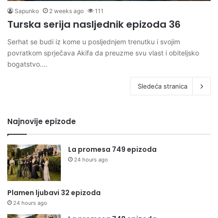
Sapunko
2 weeks ago
111
Turska serija nasljednik epizoda 36
Serhat se budi iz kome u posljednjem trenutku i svojim
povratkom sprječava Akifa da preuzme svu vlast i obiteljsko
bogatstvo.…
Sledeća stranica
Najnovije epizode
La promesa 749 epizoda
24 hours ago
Plamen ljubavi 32 epizoda
24 hours ago