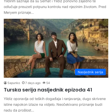
Yıldırım saznaje da su Serhat i Yıldız ponovno zajedno te
odlučuje preuzeti potpunu kontrolu nad njezinim životom. Pred
Meryem priznaje…
Nasljednik serija
Sapunko
7 days ago
54
Turska serija nasljednik epizoda 41
Yildiz oporavlja od teških događaja i ranjavanja, dugo skrivene
istine napokon izlaze na vidjelo. Neočekivano priznanje budi
nadu da prošlost…