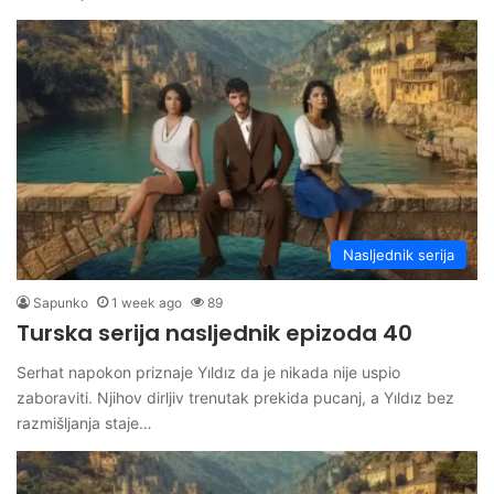
Nasljednik serija
Sapunko
1 week ago
89
Turska serija nasljednik epizoda 40
Serhat napokon priznaje Yıldız da je nikada nije uspio
zaboraviti. Njihov dirljiv trenutak prekida pucanj, a Yıldız bez
razmišljanja staje…