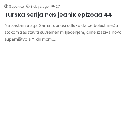
Sapunko
3 days ago
27
Turska serija nasljednik epizoda 44
Na sastanku aga Serhat donosi odluku da će bolest među
stokom zaustaviti suvremenim liječenjem, čime izaziva novo
suparništvo s Yıldırımom.…