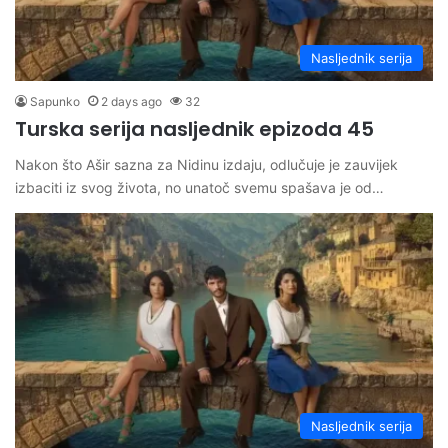
Nasljednik serija
Sapunko
2 days ago
32
Turska serija nasljednik epizoda 45
Nakon što Ašir sazna za Nidinu izdaju, odlučuje je zauvijek
izbaciti iz svog života, no unatoč svemu spašava je od…
Nasljednik serija