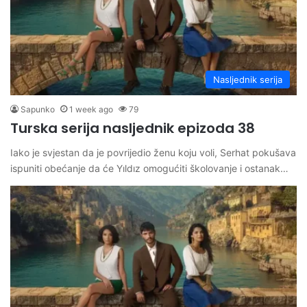
Nasljednik serija
Sapunko
1 week ago
79
Turska serija nasljednik epizoda 38
Iako je svjestan da je povrijedio ženu koju voli, Serhat pokušava
ispuniti obećanje da će Yıldız omogućiti školovanje i ostanak…