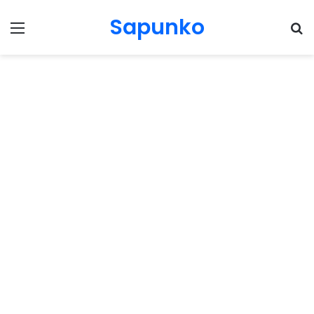
Sapunko
Menu
Pr