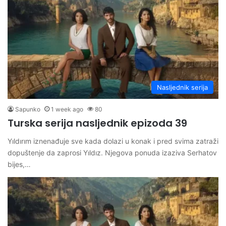
Nasljednik serija
Sapunko
1 week ago
80
Turska serija nasljednik epizoda 39
Yıldırım iznenađuje sve kada dolazi u konak i pred svima zatraži
dopuštenje da zaprosi Yıldız. Njegova ponuda izaziva Serhatov
bijes,…