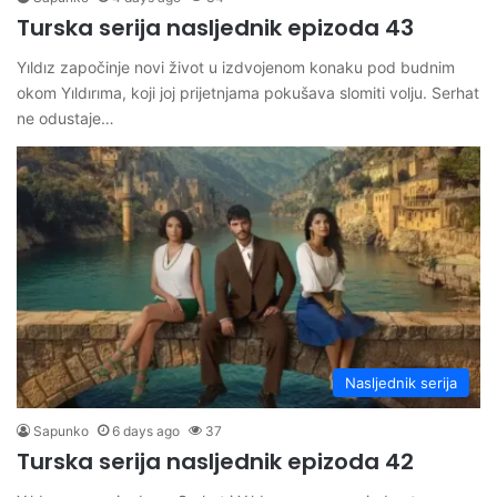
Turska serija nasljednik epizoda 43
Yıldız započinje novi život u izdvojenom konaku pod budnim
okom Yıldırıma, koji joj prijetnjama pokušava slomiti volju. Serhat
ne odustaje…
Nasljednik serija
Sapunko
6 days ago
37
Turska serija nasljednik epizoda 42