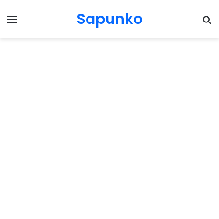
Sapunko
Menu
Pr