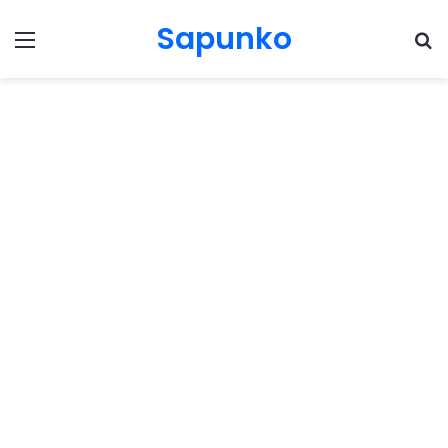
Sapunko
Menu
Pr