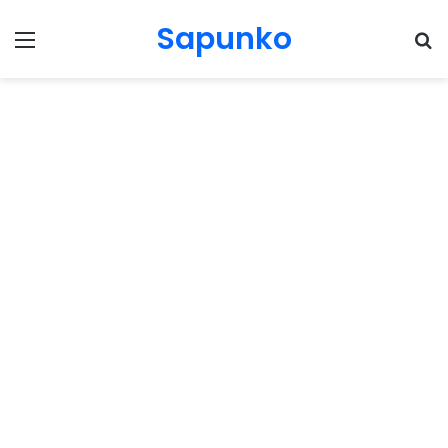
Sapunko
Menu
Pr