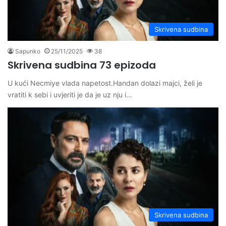
Skrivena sudbina
Sapunko
25/11/2025
38
Skrivena sudbina 73 epizoda
U kući Necmiye vlada napetost.Handan dolazi majci, želi je
vratiti k sebi i uvjeriti je da je uz nju i…
Skrivena sudbina