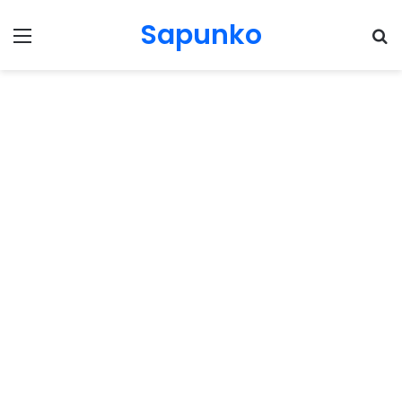
Sapunko
Menu
Pr