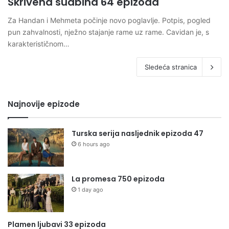
Skrivena sudbina 64 epizoda
Za Handan i Mehmeta počinje novo poglavlje. Potpis, pogled
pun zahvalnosti, nježno stajanje rame uz rame. Cavidan je, s
karakterističnom…
Sledeća stranica
Najnovije epizode
Turska serija nasljednik epizoda 47
6 hours ago
La promesa 750 epizoda
1 day ago
Plamen ljubavi 33 epizoda