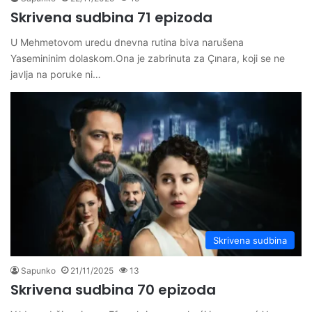
Skrivena sudbina 71 epizoda
U Mehmetovom uredu dnevna rutina biva narušena
Yasemininim dolaskom.Ona je zabrinuta za Çınara, koji se ne
javlja na poruke ni…
Skrivena sudbina
Sapunko
21/11/2025
13
Skrivena sudbina 70 epizoda