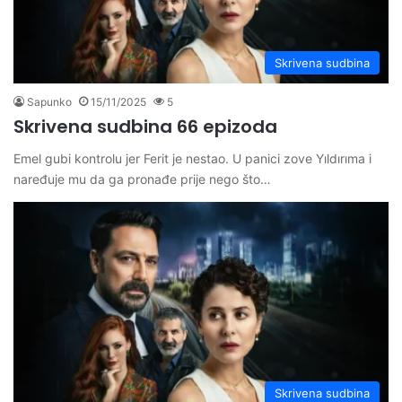
Skrivena sudbina
Sapunko
15/11/2025
5
Skrivena sudbina 66 epizoda
Emel gubi kontrolu jer Ferit je nestao. U panici zove Yıldırıma i
naređuje mu da ga pronađe prije nego što…
Skrivena sudbina