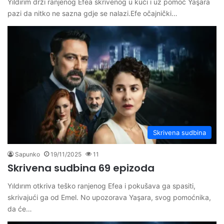
Yıldırım drži ranjenog Efea skrivenog u kući i uz pomoć Yaşara
pazi da nitko ne sazna gdje se nalazi.Efe očajnički…
Skrivena sudbina
Sapunko
19/11/2025
11
Skrivena sudbina 69 epizoda
Yıldırım otkriva teško ranjenog Efea i pokušava ga spasiti,
skrivajući ga od Emel. No upozorava Yaşara, svog pomoćnika,
da će…