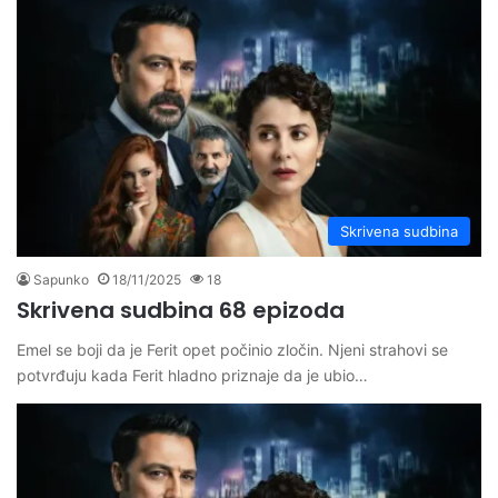
Skrivena sudbina
Sapunko
18/11/2025
18
Skrivena sudbina 68 epizoda
Emel se boji da je Ferit opet počinio zločin. Njeni strahovi se
potvrđuju kada Ferit hladno priznaje da je ubio…