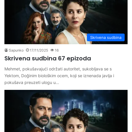
Skrivena sudbina
Sapunko
17/11/2025
16
Skrivena sudbina 67 epizoda
Mehmet, pokušavajući održati autoritet, sukobljava se s
Yektom, Doğinim biološkim ocem, koji se iznenada javlja i
pokušava preuzeti ulogu u…