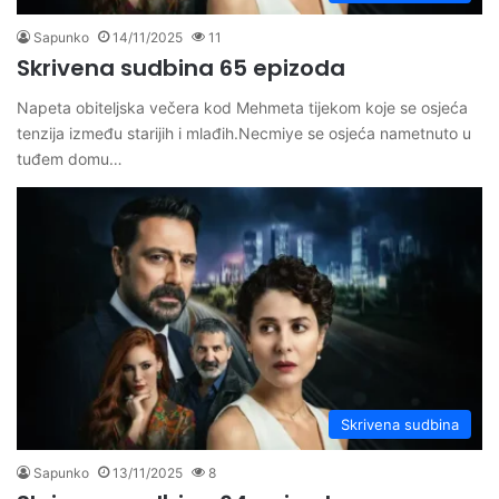
Sapunko
14/11/2025
11
Skrivena sudbina 65 epizoda
Napeta obiteljska večera kod Mehmeta tijekom koje se osjeća
tenzija između starijih i mlađih.Necmiye se osjeća nametnuto u
tuđem domu…
Skrivena sudbina
Sapunko
13/11/2025
8