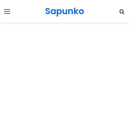
Sapunko
Menu
Pr