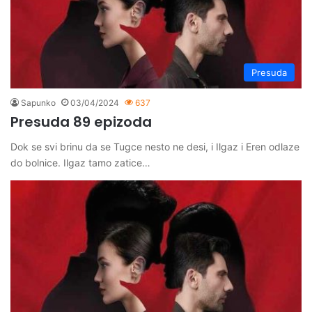
Presuda
Sapunko
03/04/2024
637
Presuda 89 epizoda
Dok se svi brinu da se Tugce nesto ne desi, i Ilgaz i Eren odlaze
do bolnice. Ilgaz tamo zatice…