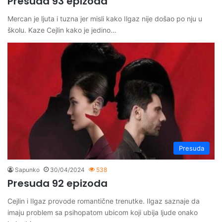
Presuda 93 epizoda
Mercan je ljuta i tuzna jer misli kako Ilgaz nije došao po nju u
školu. Kaze Cejlin kako je jedino…
Presuda
Sapunko
30/04/2024
538
Presuda 92 epizoda
Cejlin i Ilgaz provode romantične trenutke. Ilgaz saznaje da
imaju problem sa psihopatom ubicom koji ubija ljude onako