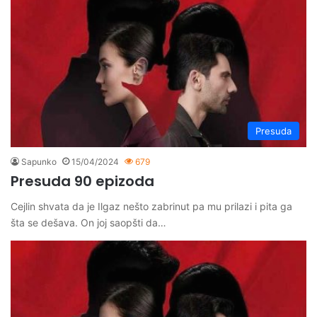
Presuda
Sapunko
15/04/2024
679
Presuda 90 epizoda
Cejlin shvata da je Ilgaz nešto zabrinut pa mu prilazi i pita ga
šta se dešava. On joj saopšti da…