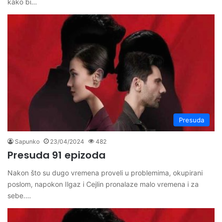
kako bi…
Presuda
Sapunko
23/04/2024
482
Presuda 91 epizoda
Nakon što su dugo vremena proveli u problemima, okupirani
poslom, napokon Ilgaz i Cejlin pronalaze malo vremena i za
sebe.…