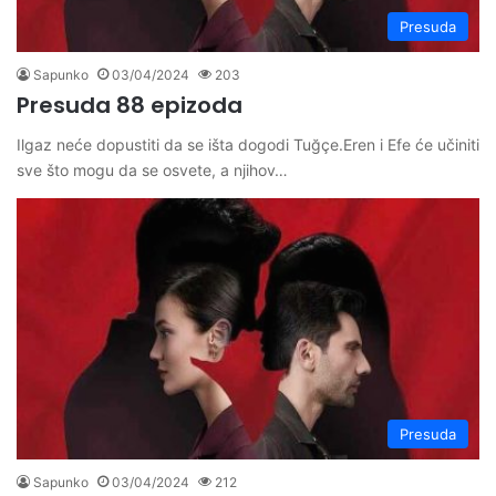
Presuda
Sapunko
03/04/2024
203
Presuda 88 epizoda
Ilgaz neće dopustiti da se išta dogodi Tuğçe.Eren i Efe će učiniti
sve što mogu da se osvete, a njihov…
Presuda
Sapunko
03/04/2024
212