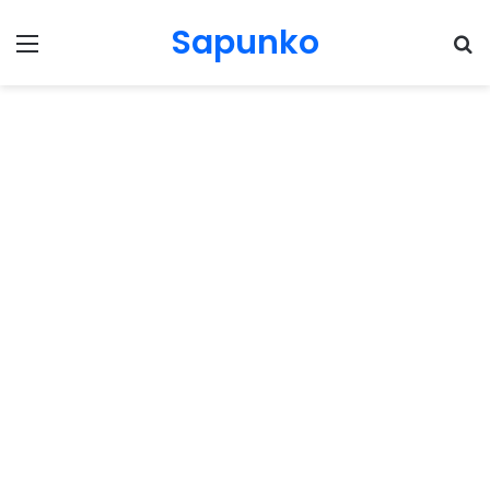
Sapunko
Menu
Pr