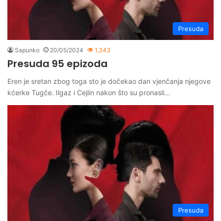
Presuda
Sapunko
20/05/2024
1,343
Presuda 95 epizoda
Eren je sretan zbog toga sto je dočekao dan vjenčanja njegove
kćerke Tugče. Ilgaz i Cejlin nakon što su pronasli…
Presuda