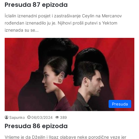
Presuda 87 epizoda
İclalin iznenadni posjet i zastrašivanje Ceylin na Mercanov
rođendan iznenadilo ju je. Njihovi prošli putevi s Yektom
iznenada su se…
Presuda
Sapunko
06/03/2024
389
Presuda 86 epizoda
Vrijeme je da Džejlin i Ilgaz olabave neke porodične veze jer