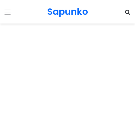
Sapunko
Menu
Pr