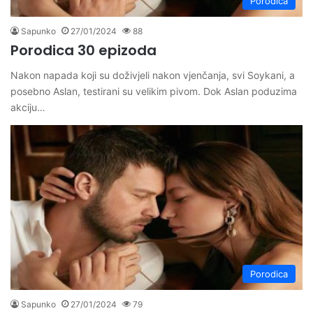
Porodica
Sapunko
27/01/2024
88
Porodica 30 epizoda
Nakon napada koji su doživjeli nakon vjenčanja, svi Soykani, a
posebno Aslan, testirani su velikim pivom. Dok Aslan poduzima
akciju…
Porodica
Sapunko
27/01/2024
79