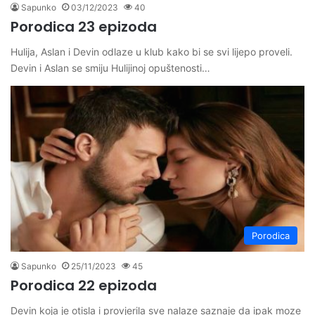
Sapunko
03/12/2023
40
Porodica 23 epizoda
Hulija, Aslan i Devin odlaze u klub kako bi se svi lijepo proveli.
Devin i Aslan se smiju Hulijinoj opuštenosti…
Porodica
Sapunko
25/11/2023
45
Porodica 22 epizoda
Devin koja je otisla i provjerila sve nalaze saznaje da ipak moze