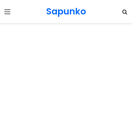
Sapunko
Menu
Pr