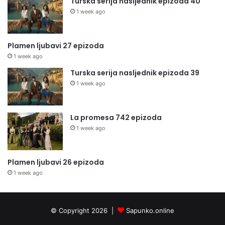
Turska serija nasljednik epizoda 40
1 week ago
Plamen ljubavi 27 epizoda
1 week ago
Turska serija nasljednik epizoda 39
1 week ago
La promesa 742 epizoda
1 week ago
Plamen ljubavi 26 epizoda
1 week ago
© Copyright 2026 |
Sapunko.online