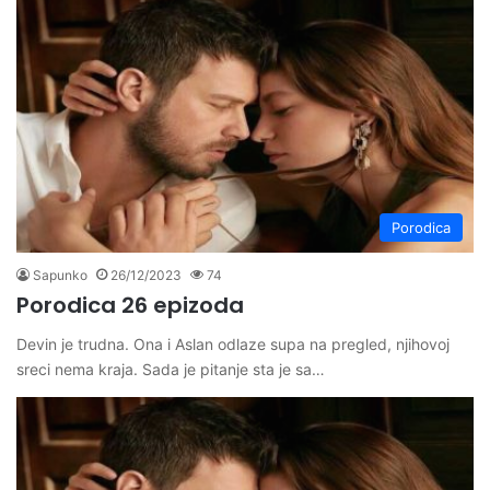
Porodica
Sapunko
26/12/2023
74
Porodica 26 epizoda
Devin je trudna. Ona i Aslan odlaze supa na pregled, njihovoj
sreci nema kraja. Sada je pitanje sta je sa…