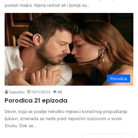
postati majka. Njena radost ali i ljutnja su…
Porodica
Sapunko
15/11/2023
68
Porodica 21 epizoda
Devin, koja se poslije nekoliko mjeseci konačnog prepuštanja
ljubavi, iznenada se nađe pred najvećim izazovom u svom
životu. Dok se…