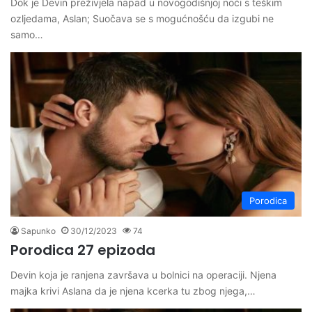
Dok je Devin preživjela napad u novogodišnjoj noći s teškim
ozljedama, Aslan; Suočava se s mogućnošću da izgubi ne
samo…
Porodica
Sapunko
30/12/2023
74
Porodica 27 epizoda
Devin koja je ranjena završava u bolnici na operaciji. Njena
majka krivi Aslana da je njena kcerka tu zbog njega,…