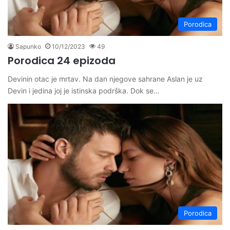
Porodica
Sapunko
10/12/2023
49
Porodica 24 epizoda
Devinin otac je mrtav. Na dan njegove sahrane Aslan je uz
Devin i jedina joj je istinska podrška. Dok se…
Porodica