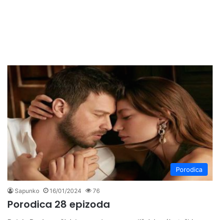
Porodica
Sapunko
16/01/2024
76
Porodica 28 epizoda