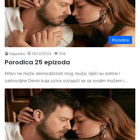
Porodica
Sapunko
16/12/2023
109
Porodica 25 epizoda
Nitko ne može demoralizirati mog muža, riječi su sretne i
zadovoljne Devin koja uziva vozajući se sa svojim mužem i…